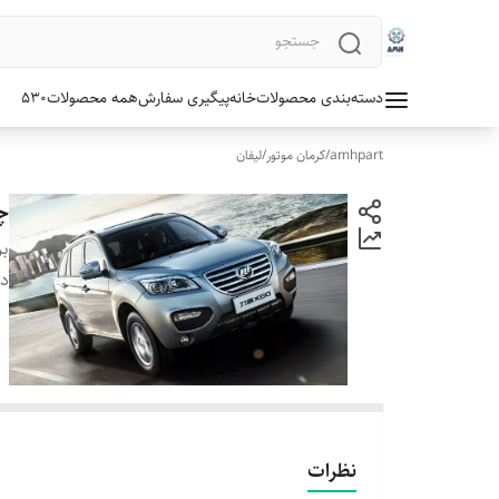
دسته‌بندی محصولات
خانه
پیگیری سفارش
همه محصولات
530
amhpart
/
کرمان موتور
/
لیفان
چر
بر
دس
نظرات