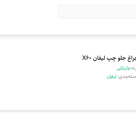
اغ جلو چپ لیفان X60
ند:
وارداتی
ته‌بندی
:
لیفان