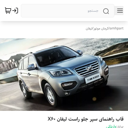
amhpart
/
کرمان موتور
/
لیفان
قاب راهنمای سپر جلو راست لیفان X60
برند:
وارداتی