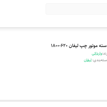
ته موتور چپ لیفان 620-1800
ند:
وارداتی
ته‌بندی
:
لیفان