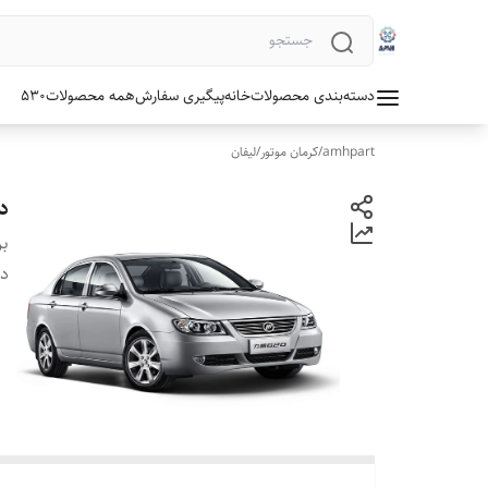
دسته‌بندی محصولات
خانه
پیگیری سفارش
همه محصولات
530
amhpart
/
کرمان موتور
/
لیفان
دس
بر
دس