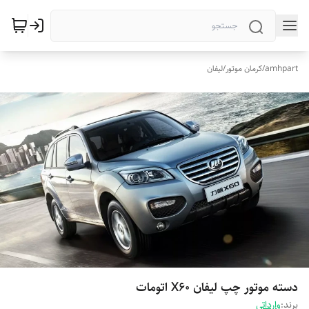
amhpart
/
کرمان موتور
/
لیفان
دسته موتور چپ لیفان X60 اتومات
برند:
وارداتی