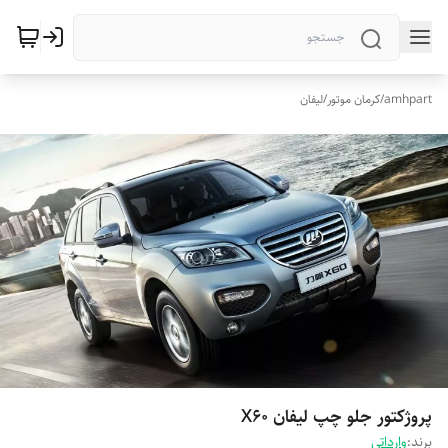
amhpart
/
کرمان موتور
/
لیفان
پروژکتور جلو چپ لیفان X60
برند:
وارداتی