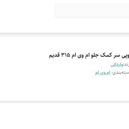
پی سر کمک جلو ام وی ام 315 قدیم
ند:
وارداتی
ته‌بندی
:
ام وی ام