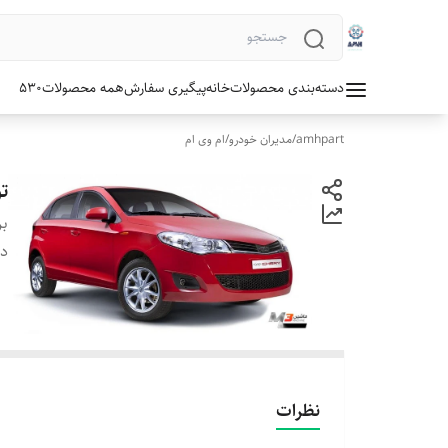
دسته‌بندی محصولات
خانه
پیگیری سفارش
همه محصولات
530
amhpart
/
مدیران خودرو
/
ام وی ام
تو
بر
دس
نظرات