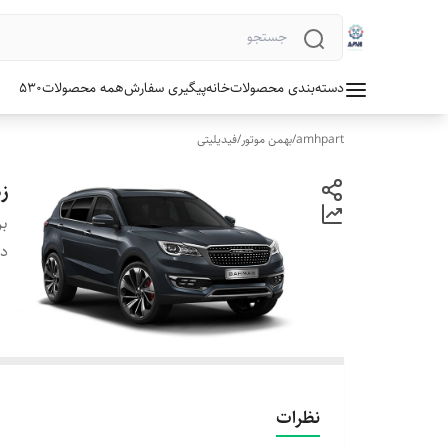
دسته‌بندی محصولات
خانه
پیگیری سفارش
همه محصولات
530
amhpart
/
بهمن موتور
/
فیدیلیتی
ز
بر
دس
نظرات