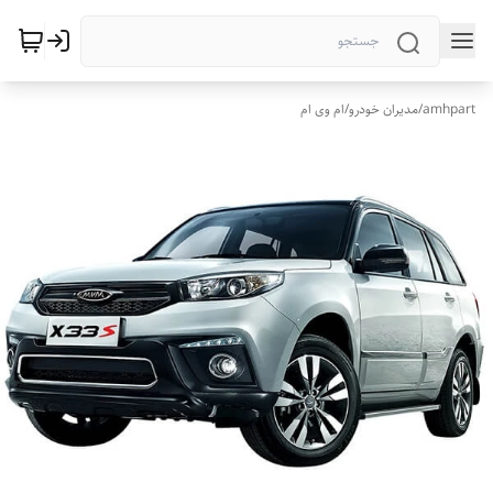
amhpart
/
مدیران خودرو
/
ام وی ام