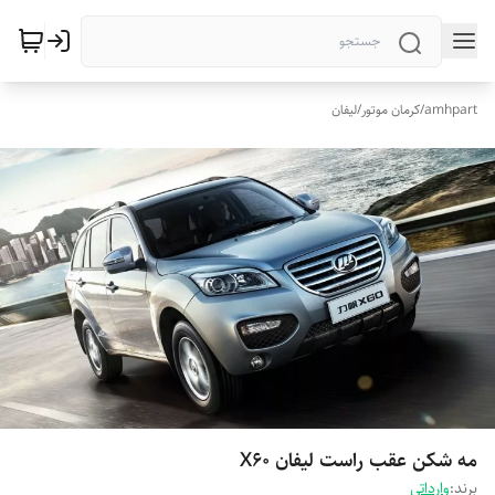
amhpart
/
کرمان موتور
/
لیفان
مه شکن عقب راست لیفان X60
برند:
وارداتی