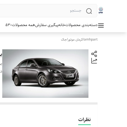
دسته‌بندی محصولات
خانه
پیگیری سفارش
همه محصولات
530
amhpart
/
کرمان موتور
/
جک
ب
بر
دس
نظرات