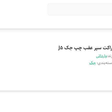
راکت سپر عقب چپ جک J5
ند:
وارداتی
ته‌بندی
:
جک