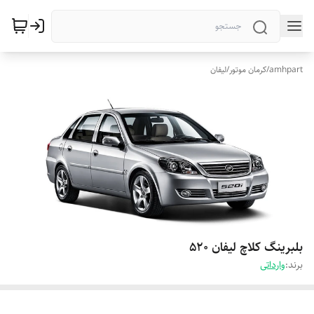
amhpart
/
کرمان موتور
/
لیفان
بلبرینگ کلاچ لیفان 520
برند:
وارداتی