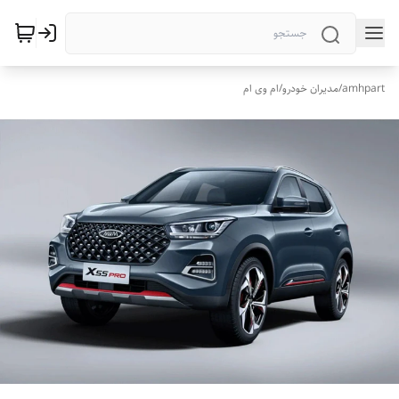
amhpart
/
مدیران خودرو
/
ام وی ام