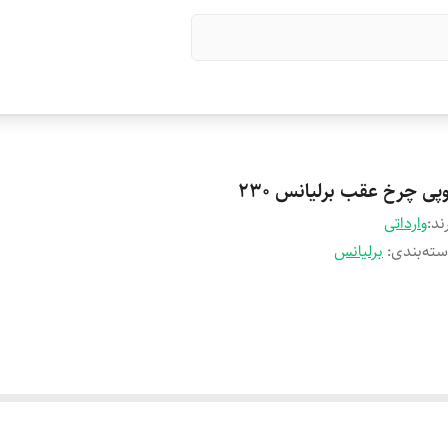
پی چرخ عقب برلیانس 230
ند:
وارداتی
ته‌بندی
:
برلیانس