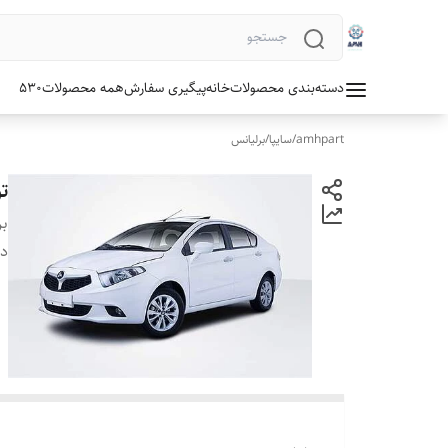
دسته‌بندی محصولات
خانه
پیگیری سفارش
همه محصولات
530
amhpart
/
سایپا
/
برلیانس
تو
بر
دس