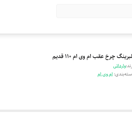
برینگ چرخ عقب ام وی ام 110 قدیم
ند:
وارداتی
ته‌بندی
:
ام وی ام