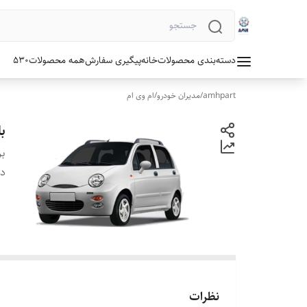
دسته‌بندی محصولات
خانه
پیگیری سفارش
همه محصولات
530
amhpart
/
مدیران خودرو
/
ام وی ام
بل
بر
دس
نظرات