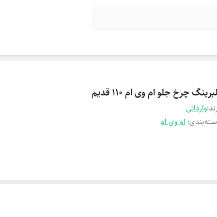
برینگ چرخ جلو ام وی ام 110 قدیم
ند:
وارداتی
ته‌بندی
:
ام وی ام