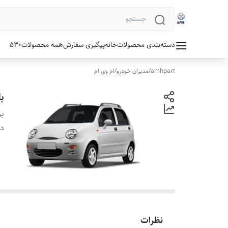
دسته‌بندی محصولات
خانه
پیگیری سفارش
همه محصولات
530
amhpart
/
مدیران خودرو
/
ام وی ام
بل
بر
دس
نظرات