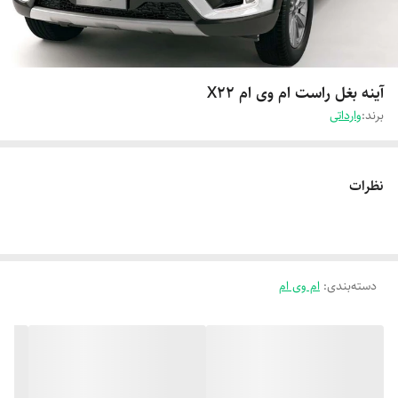
آینه بغل راست ام وی ام X22
برند:
وارداتی
نظرات
دسته‌بندی
:
ام وی ام