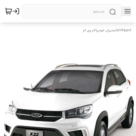
amhpart
/
مدیران خودرو
/
ام وی ام