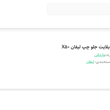
لایت جلو چپ لیفان X50
ند:
وارداتی
ته‌بندی
:
لیفان