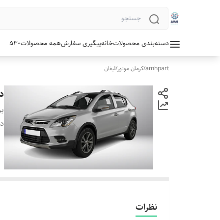
دسته‌بندی محصولات
خانه
پیگیری سفارش
همه محصولات
530
amhpart
/
کرمان موتور
/
لیفان
دی
بر
دس
نظرات