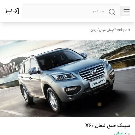
amhpart
/
کرمان موتور
/
لیفان
سیبک طبق لیفان X60
برند:
ایرانی