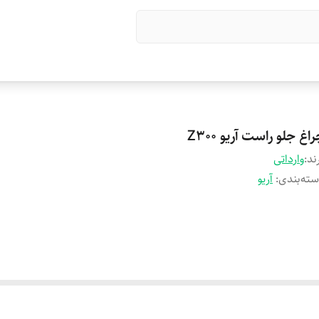
اغ جلو راست آریو Z300
ند:
وارداتی
ته‌بندی
:
آریو