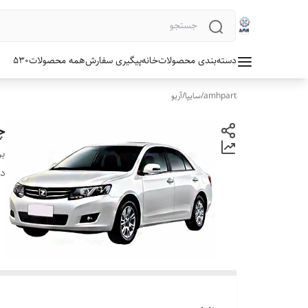
دسته‌بندی محصولات
خانه
پیگیری سفارش
همه محصولات
530
amhpart
/
سایپا
/
آریو
چر
بر
دس