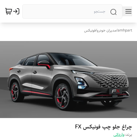
amhpart
/
مدیران خودرو
/
فونیکس
چراغ جلو چپ فونیکس FX
برند:
وارداتی