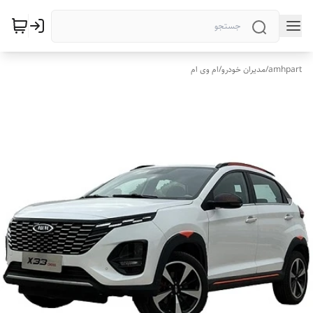
amhpart
/
مدیران خودرو
/
ام وی ام