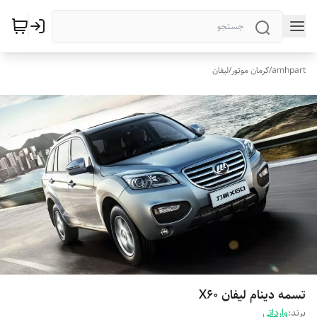
amhpart
/
کرمان موتور
/
لیفان
تسمه دینام لیفان X60
برند:
وارداتی