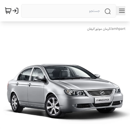
amhpart
/
کرمان موتور
/
لیفان