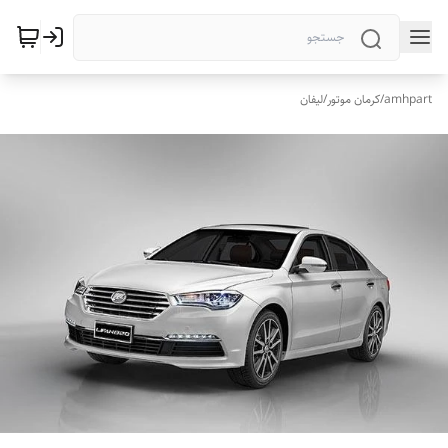
amhpart
/
کرمان موتور
/
لیفان