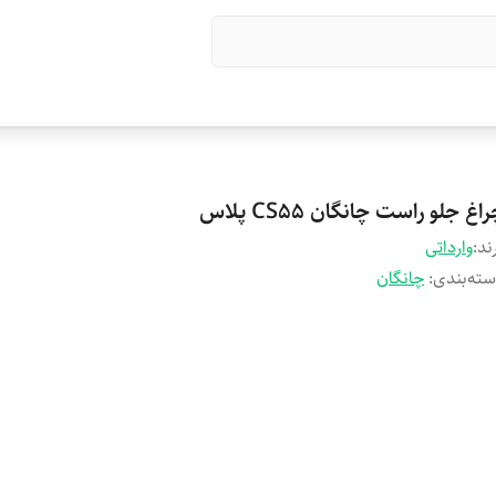
اغ جلو راست چانگان CS55 پلاس
ند:
وارداتی
ته‌بندی
:
چانگان