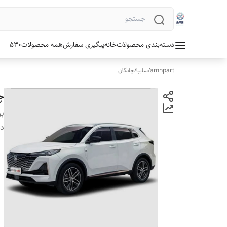
دسته‌بندی محصولات
خانه
پیگیری سفارش
همه محصولات
530
amhpart
/
سایپا
/
چانگان
چر
بر
دس