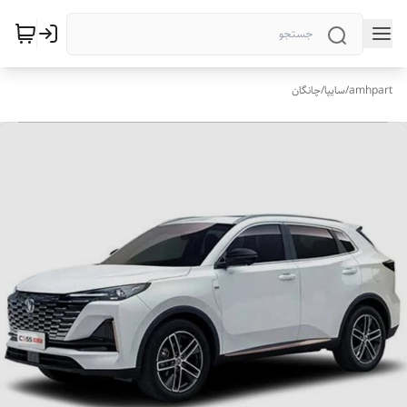
amhpart
/
سایپا
/
چانگان