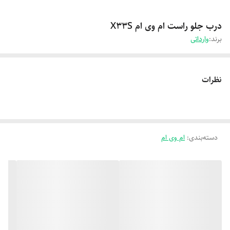
درب جلو راست ام وی ام X33S
برند:
وارداتی
نظرات
دسته‌بندی
:
ام وی ام