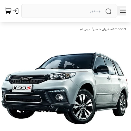
amhpart
/
مدیران خودرو
/
ام وی ام