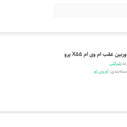
ربین عقب ام وی ام X55 پرو
ند:
شرکتی
ته‌بندی
:
ام وی ام