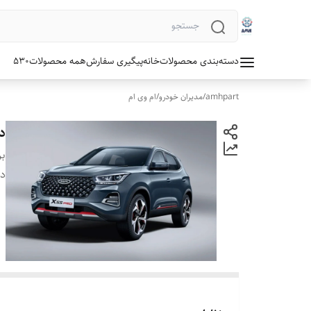
دسته‌بندی محصولات
خانه
پیگیری سفارش
همه محصولات
530
amhpart
/
مدیران خودرو
/
ام وی ام
دو
بر
دس