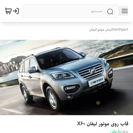
amhpart
/
کرمان موتور
/
لیفان
قاب روی موتور لیفان X60
برند:
وارداتی