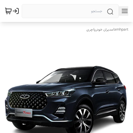
amhpart
/
مدیران خودرو
/
چری