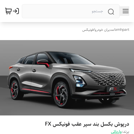
amhpart
/
مدیران خودرو
/
فونیکس
درپوش بکسل بند سپر عقب فونیکس FX
برند:
وارداتی