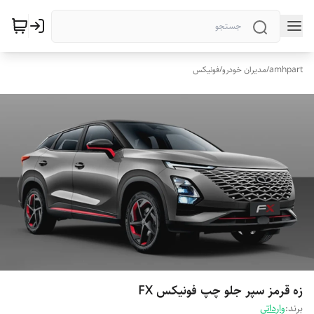
amhpart
/
مدیران خودرو
/
فونیکس
زه قرمز سپر جلو چپ فونیکس FX
برند:
وارداتی