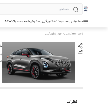
دسته‌بندی محصولات
خانه
پیگیری سفارش
همه محصولات
530
amhpart
/
مدیران خودرو
/
فونیکس
خ
بر
دس
نظرات