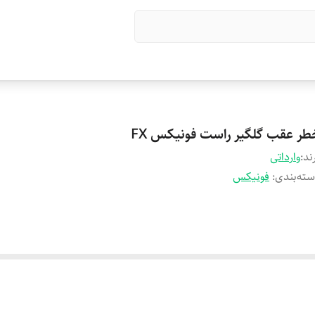
طر عقب گلگیر راست فونیکس FX
ند:
وارداتی
ته‌بندی
:
فونیکس