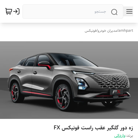
amhpart
/
مدیران خودرو
/
فونیکس
زه دور گلگیر عقب راست فونیکس FX
برند:
وارداتی