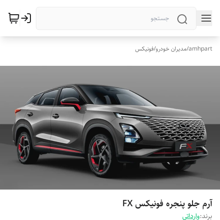
amhpart
/
مدیران خودرو
/
فونیکس
آرم جلو پنجره فونیکس FX
برند:
وارداتی