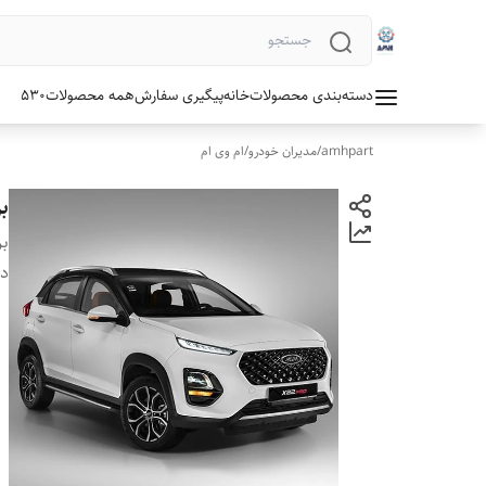
دسته‌بندی محصولات
خانه
پیگیری سفارش
همه محصولات
530
amhpart
/
مدیران خودرو
/
ام وی ام
بر
بر
دس