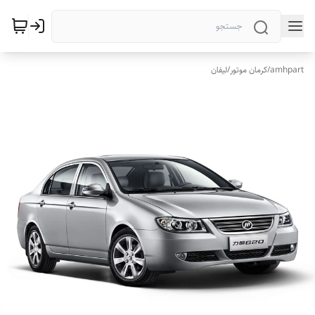
amhpart
/
کرمان موتور
/
لیفان