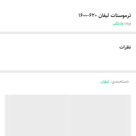
ترموستات لیفان 620-1600
برند:
وارداتی
نظرات
دسته‌بندی
:
لیفان