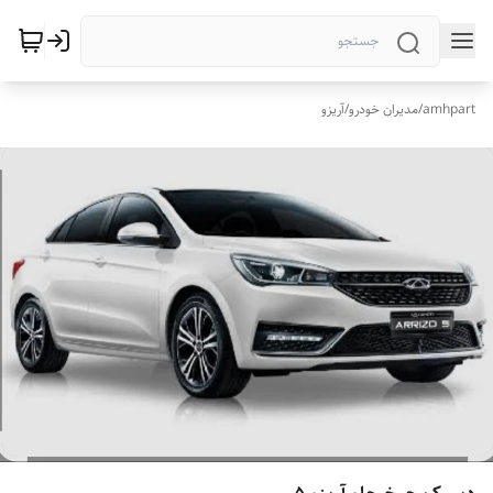
amhpart
/
مدیران خودرو
/
آریزو