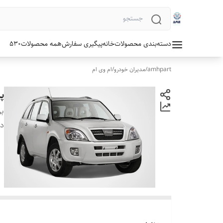
دسته‌بندی محصولات
خانه
پیگیری سفارش
همه محصولات
530
amhpart
/
مدیران خودرو
/
ام وی ام
پم
بر
دس