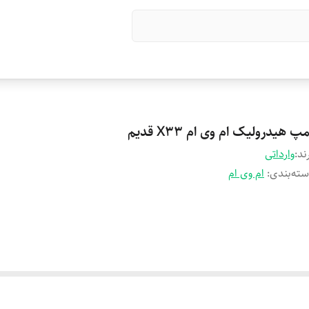
پ هیدرولیک ام وی ام X33 قدیم
ند:
وارداتی
ته‌بندی
:
ام وی ام