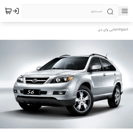
amhpart
/
بی وای دی