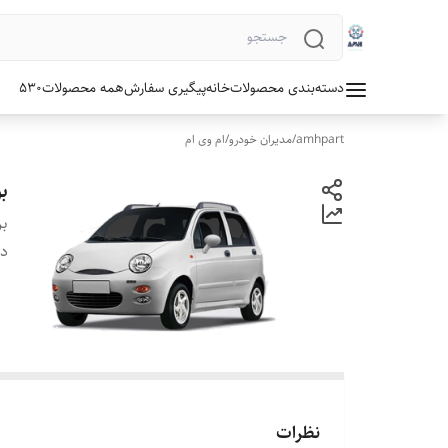
دسته‌بندی محصولات
خانه
پیگیری سفارش
همه محصولات
530
amhpart
/
مدیران خودرو
/
ام وی ام
بو
بر
دس
نظرات