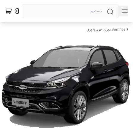
amhpart
/
مدیران خودرو
/
چری