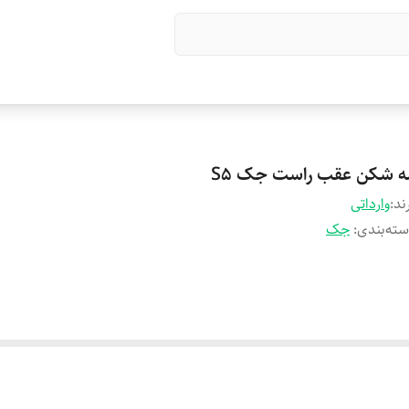
ه شکن عقب راست جک S5
ند:
وارداتی
ته‌بندی
:
جک