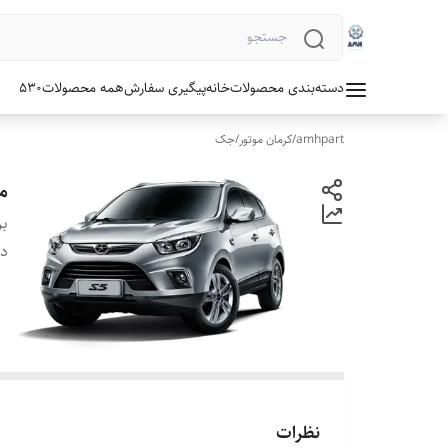
دسته‌بندی محصولات
خانه
پیگیری سفارش
همه محصولات
530
amhpart
/
کرمان موتور
/
جک
م
بر
دس
نظرات