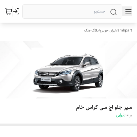
amhpart
/
ایران خودرو
/
دانگ فنگ
سپر جلو اچ سی کراس خام
برند:
ایرانی