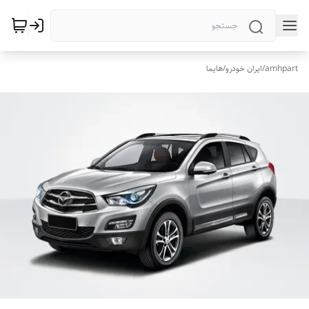
amhpart
/
ایران خودرو
/
هایما