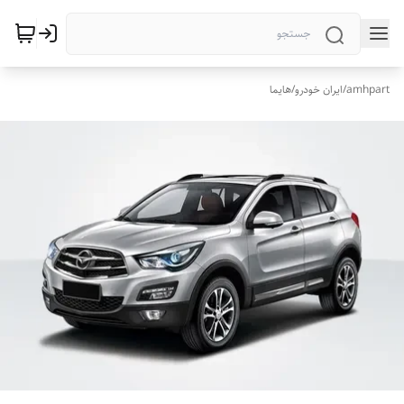
amhpart
/
ایران خودرو
/
هایما