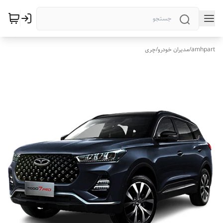
amhpart
/
مدیران خودرو
/
چری