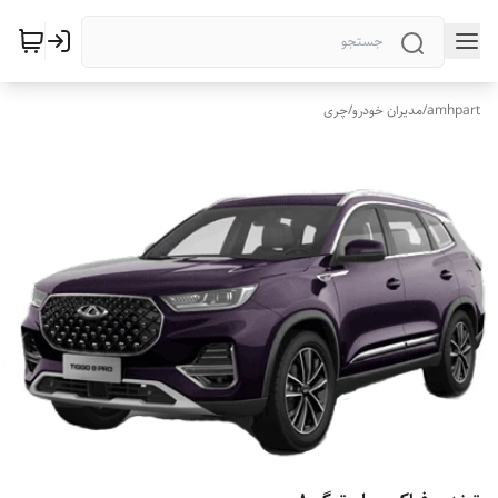
amhpart
/
مدیران خودرو
/
چری