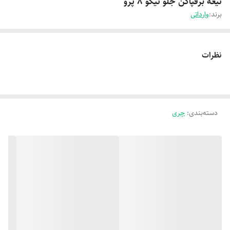
تیغه برفپاکن جلو تیگو 8 پرو
برند:
وارداتی
نظرات
دسته‌بندی
:
چری