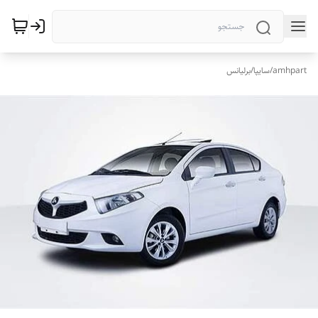
amhpart
/
سایپا
/
برلیانس