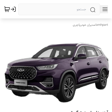
amhpart
/
مدیران خودرو
/
چری